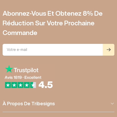
r
q
o
p
u
Abonnez-Vous Et Obtenez 8% De
t
e
i
o
Réduction Sur Votre Prochaine
n
s
Commande
À Propos De Tribesigns